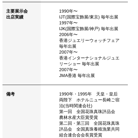
主要展示会
1990年〜
出店実績
IJT(国際宝飾展/東京) 毎年出展
1997年〜
IJK(国際宝飾展/神戸) 毎年出展
2006年〜
香港ジュエリーウォッチフェア
毎年出展
2007年〜
香港インターナショナルジュエ
リーショー 毎年出展
2007年〜
JMA香港 毎年出展
備考
1990年・1995年 天皇・皇后
両陛下 ホテルニュー長崎ご宿
泊(当時関連会社)
第一回 全国花珠真珠評品会
農林水産大臣賞受賞
第二回・第三回 全国花珠真珠
評品会 全国真珠養殖漁業共同
組合連合会会長賞受賞